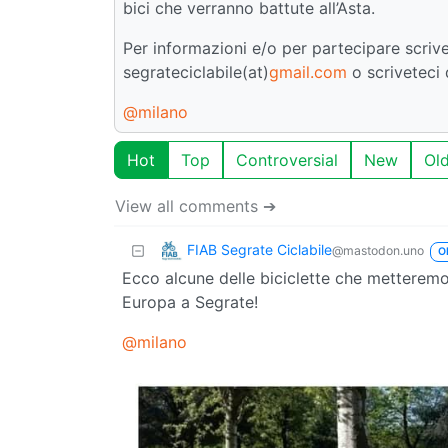
bici che verranno battute all’Asta.
Per informazioni e/o per partecipare scrive
segrateciclabile(at)
gmail.com
o scriveteci 
@milano
Hot
Top
Controversial
New
Ol
View all comments ➔
FIAB Segrate Ciclabile
@mastodon.uno
O
Ecco alcune delle biciclette che metteremo a
Europa a Segrate!
@milano