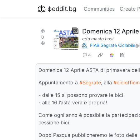
фeddit.bg
Communities
Create 
Domenica 12 Aprile 
0
cdn.masto.host
FIAB Segrate Ciclabile
@m
4
Domenica 12 Aprile ASTA di primavera dell
Appuntamento a
#Segrate
, alla
#cicloffici
- dalle 15 si possono provare le bici
- alle 16 l’asta vera e propria!
Come ogni anno è possibile la partecipazio
cessione bici.
Dopo Pasqua pubblicheremo le foto delle