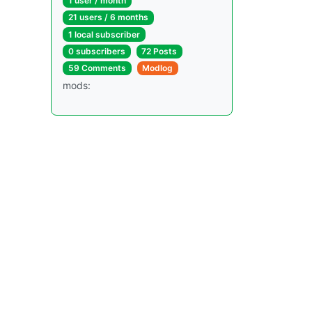
1 user / month
21 users / 6 months
1 local subscriber
0 subscribers
72 Posts
59 Comments
Modlog
mods: