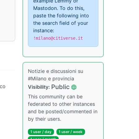
example Lemmy or
Mastodon. To do this,
paste the following into
the search field of your
instance:
!milano@citiverse.it
Notizie e discussioni su
#Milano e provincia
rco
Public
Visibility:
This community can be
federated to other instances
and be posted/commented in
by their users.
1 user / day
1 user / week