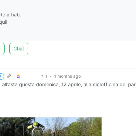
te a fiab.
qui!
d
Chat
1
·
4 months ago
P
ll’asta questa domenica, 12 aprile, alla ciclofficina del pa