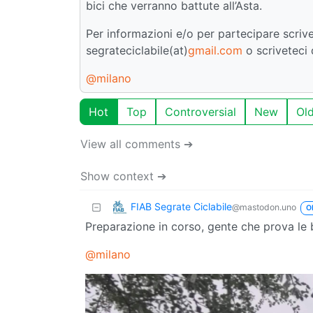
bici che verranno battute all’Asta.
Per informazioni e/o per partecipare scrive
segrateciclabile(at)
gmail.com
o scriveteci 
@milano
Hot
Top
Controversial
New
Ol
View all comments ➔
Show context ➔
FIAB Segrate Ciclabile
@mastodon.uno
O
Preparazione in corso, gente che prova le 
@milano