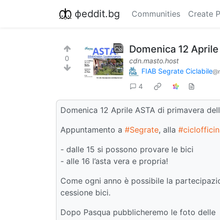
фeddit.bg
Communities
Create 
Domenica 12 Aprile 
0
cdn.masto.host
FIAB Segrate Ciclabile
@m
4
Domenica 12 Aprile ASTA di primavera dell
Appuntamento a
#Segrate
, alla
#cicloffici
- dalle 15 si possono provare le bici
- alle 16 l’asta vera e propria!
Come ogni anno è possibile la partecipazio
cessione bici.
Dopo Pasqua pubblicheremo le foto delle