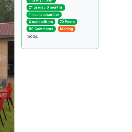
1 user / month
21 users / 6 months
1 local subscriber
0 subscribers
72 Posts
59 Comments
Modlog
mods: