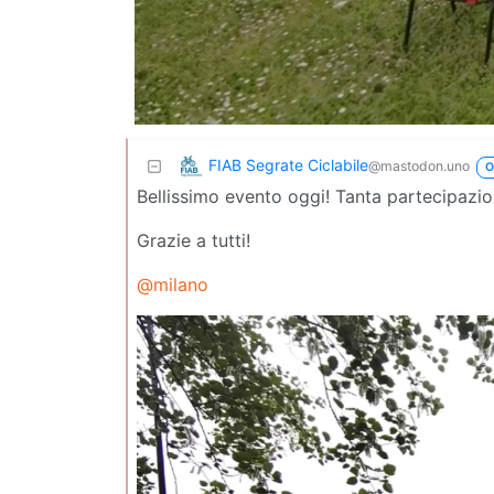
FIAB Segrate Ciclabile
@mastodon.uno
O
Bellissimo evento oggi! Tanta partecipazion
Grazie a tutti!
@milano