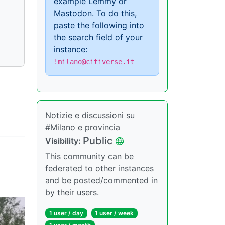
example Lemmy or
Mastodon. To do this,
paste the following into
the search field of your
instance:
!milano@citiverse.it
Notizie e discussioni su
#Milano e provincia
Public
Visibility:
This community can be
federated to other instances
and be posted/commented in
by their users.
1 user / day
1 user / week