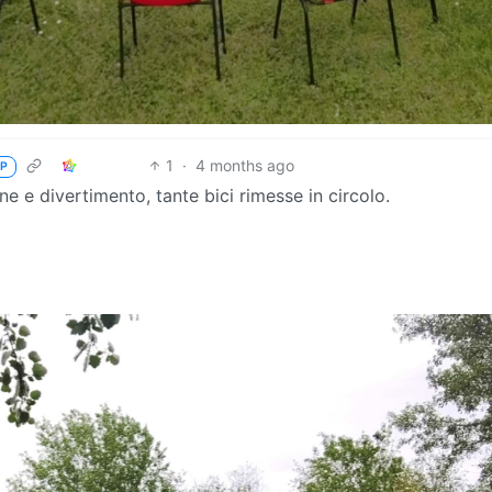
1
·
4 months ago
P
e e divertimento, tante bici rimesse in circolo.