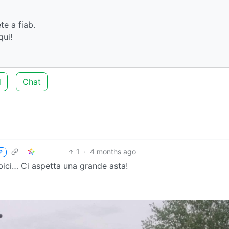
te a fiab.
qui!
d
Chat
1
·
4 months ago
P
bici… Ci aspetta una grande asta!