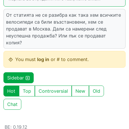
От статията не се разибра как така хем всичките
велосипеди са били възстановени, хем се
продават в Москва. Дали са намерени след
неуспешна продажба? Или пък се продават
копия?
You must
log in
or # to comment.
Sidebar
Hot
Top
Controversial
New
Old
Chat
BE: 0.19.12