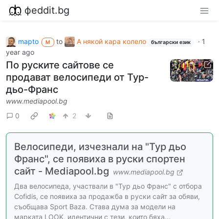
фeddit.bg
mapto
to
А някой кара колело
·
1
M
български език
year ago
По руските сайтове се
продават велосипеди от Тур-
дьо-Франс
www.mediapool.bg
0
2
Велосипеди, изчезнали на "Тур дьо
Франс", се появиха в руски спортен
сайт - Mediapool.bg
www.mediapool.bg
Два велосипеда, участвали в "Тур дьо Франс" с отбора
Cofidis, се появиха за продажба в руски сайт за обяви,
съобщава Sport Baza. Става дума за модели на
марката LOOK, идентични с тези, които бяха...