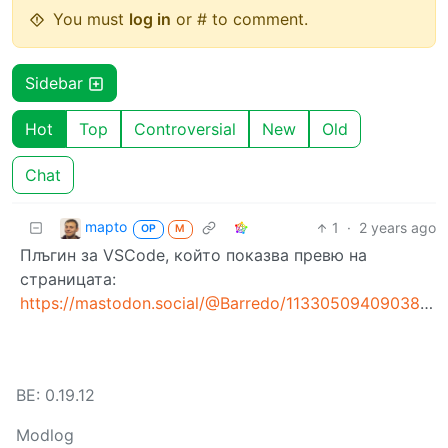
You must
log in
or # to comment.
Sidebar
Hot
Top
Controversial
New
Old
Chat
mapto
1
·
2 years ago
OP
M
Плъгин за VSCode, който показва превю на
страницата:
https://mastodon.social/@Barredo/113305094090388264
BE: 0.19.12
Modlog