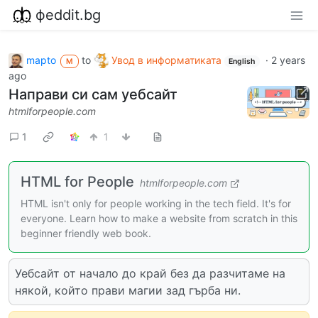
фeddit.bg
mapto
to
Увод в информатиката
·
2 years
M
English
ago
Направи си сам уебсайт
htmlforpeople.com
1
1
HTML for People
htmlforpeople.com
HTML isn't only for people working in the tech field. It's for
everyone. Learn how to make a website from scratch in this
beginner friendly web book.
Уебсайт от начало до край без да разчитаме на
някой, който прави магии зад гърба ни.