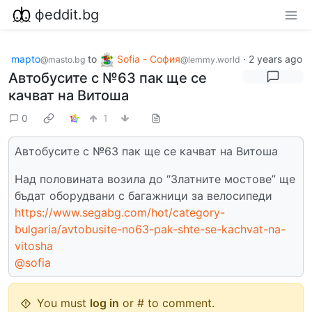
фeddit.bg
mapto
to
Sofia - София
·
2 years ago
@masto.bg
@lemmy.world
Автобусите с №63 пак ще се
качват на Витоша
0
1
Автобусите с №63 пак ще се качват на Витоша
Над половината возила до “Златните мостове” ще
бъдат оборудвани с багажници за велосипеди
https://www.segabg.com/hot/category-
bulgaria/avtobusite-no63-pak-shte-se-kachvat-na-
vitosha
@sofia
You must
log in
or # to comment.