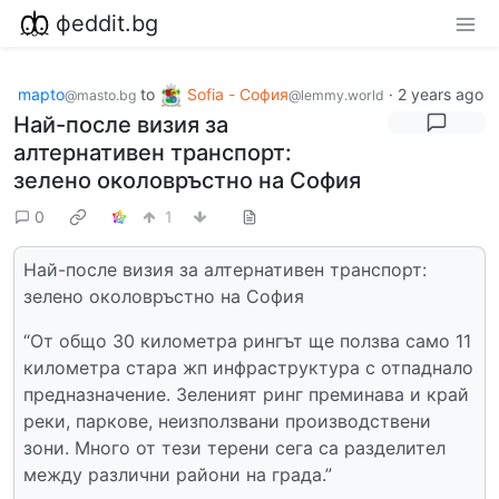
фeddit.bg
mapto
to
Sofia - София
·
2 years ago
@masto.bg
@lemmy.world
Най-после визия за
алтернативен транспорт:
зелено околовръстно на София
0
1
Най-после визия за алтернативен транспорт:
зелено околовръстно на София
“От общо 30 километра рингът ще ползва само 11
километра стара жп инфраструктура с отпаднало
предназначение. Зеленият ринг преминава и край
реки, паркове, неизползвани производствени
зони. Много от тези терени сега са разделител
между различни райони на града.”