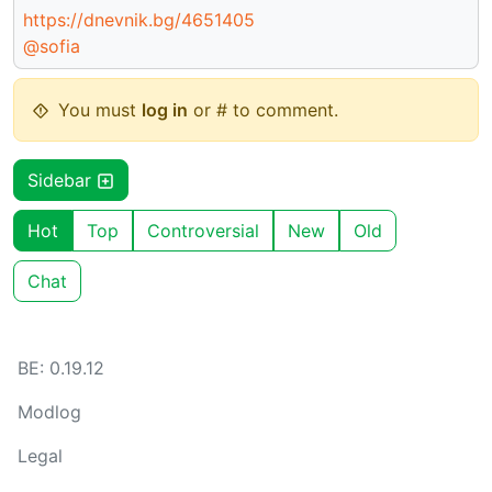
https://dnevnik.bg/4651405
@sofia
You must
log in
or # to comment.
Sidebar
Hot
Top
Controversial
New
Old
Chat
BE: 0.19.12
Modlog
Legal