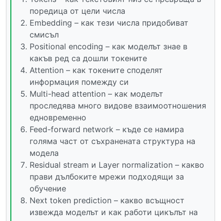
поредица от цели числа
Embedding – как тези числа придобиват
смисъл
Positional encoding – как моделът знае в
какъв ред са дошли токените
Attention – как токените споделят
информация помежду си
Multi-head attention – как моделът
проследява много видове взаимоотношения
едновременно
Feed-forward network – къде се намира
голяма част от съхранената структура на
модела
Residual stream и Layer normalization – какво
прави дълбоките мрежи подходящи за
обучение
Next token prediction – какво всъщност
извежда моделът и как работи цикълът на