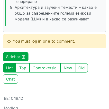
генериране
Архитектура и заучени тежести – какво е
общо за съвременните големи езикови
модели (LLM) и в какво се различават
You must
log in
or # to comment.
Sidebar
Hot
Top
Controversial
New
Old
Chat
BE: 0.19.12
Modlog