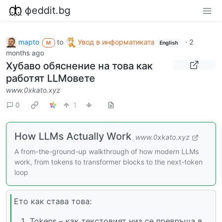
фeddit.bg
mapto
to
Увод в информатиката
·
2
M
English
months ago
Хубаво обяснение на това как
работят LLMовете
www.0xkato.xyz
0
1
How LLMs Actually Work
www.0xkato.xyz
A from-the-ground-up walkthrough of how modern LLMs
work, from tokens to transformer blocks to the next-token
loop
Ето как става това:
Tokens – как текстовият низ се превръща в