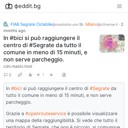
фeddit.bg
FIAB Segrate Ciclabile
to
Milano
·
2
@mastodon.uno
@citiverse.it
months ago
In #bici si può raggiungere il
centro di #Segrate da tutto il
comune in meno di 15 minuti, e
non serve parcheggio.
cdn.masto.host
0
1
In
#bici
si può raggiungere il centro di
#Segrate
da
tutto il comune in meno di 15 minuti, e non serve
parcheggio.
Grazie a
#openrouteservice
è possibile visualizzare
una mappa della raggiungibilità. Si vede che tutto il
territorio di Segrate, che non è piccolo, si comunque