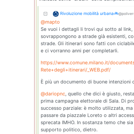
Rivoluzione mobilità urbana🚲
@polivers
@mapto
Se vuoi i dettagli li trovi qui sotto al link
sovrappongono a strade già esistenti, co
strade. Gli itinerari sono fatti con ciclabi
e ci vorranno anni per completarli.
https://www.comune.milano.it/documen
Rete+degli+itinerari/_WEB.pdf/
È più un documento di buone intenzioni ch
@dariopnc
, quello che dici è giusto, res
prima campagna elettorale di Sala. Di proc
successo parziale: è molto utilizzata, ma
passare da piazzale Loreto o altri access
sprecata IMHO. In sostanza temo che sia 
supporto politico, dietro.