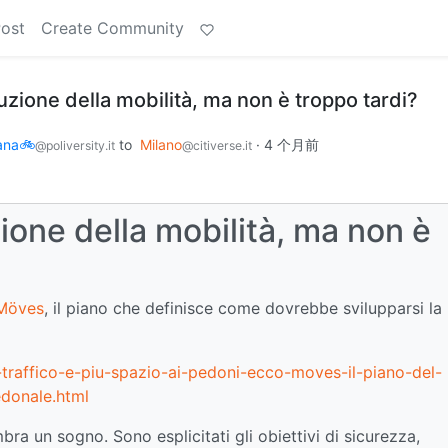
Post
Create Community
luzione della mobilità, ma non è troppo tardi?
bana🚲
to
Milano
·
4 个月前
@poliversity.it
@citiverse.it
zione della mobilità, ma non è
Möves
, il piano che definisce come dovrebbe svilupparsi la
-traffico-e-piu-spazio-ai-pedoni-ecco-moves-il-piano-del-
edonale.html
ra un sogno. Sono esplicitati gli obiettivi di sicurezza,