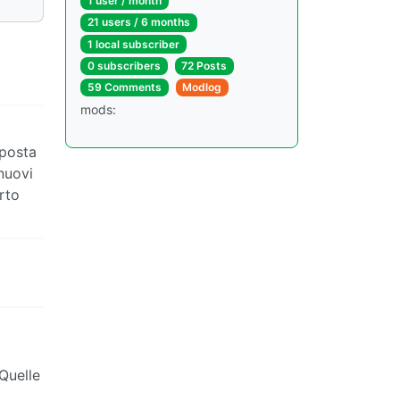
1 user / month
21 users / 6 months
1 local subscriber
0 subscribers
72 Posts
59 Comments
Modlog
mods:
oposta
nuovi
rto
 Quelle