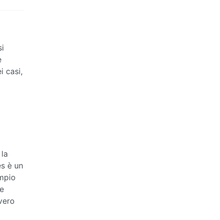
si
e
i casi,
 la
es è un
empio
te
vero