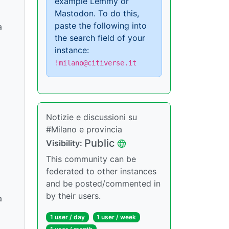
example Lemmy or
Mastodon. To do this,
paste the following into
a
the search field of your
instance:
!milano@citiverse.it
Notizie e discussioni su
#Milano e provincia
Public
Visibility:
This community can be
federated to other instances
and be posted/commented in
by their users.
a
1 user / day
1 user / week