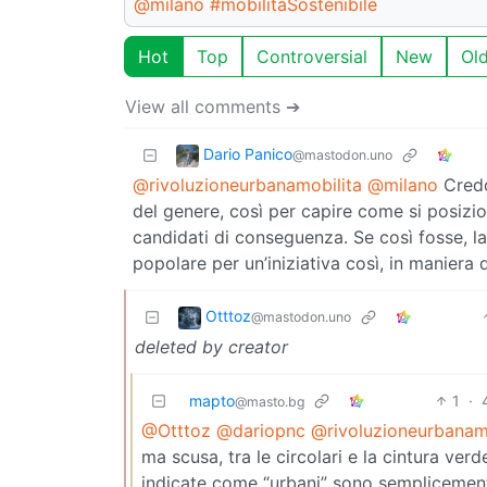
@milano
#mobilitàSostenibile
Hot
Top
Controversial
New
Ol
View all comments ➔
Dario Panico
@mastodon.uno
@rivoluzioneurbanamobilita
@milano
Credo 
del genere, così per capire come si posizi
candidati di conseguenza. Se così fosse, l
popolare per un’iniziativa così, in maniera 
Otttoz
@mastodon.uno
deleted by creator
mapto
1
·
@masto.bg
@Otttoz
@dariopnc
@rivoluzioneurbanam
ma scusa, tra le circolari e la cintura verd
indicate come “urbani” sono semplicement