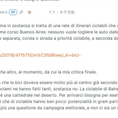
1
·
4 个月前
ity.it
OP
, ma in sostanza si tratta di una rete di itinerari ciclabili che 
me corso Buenos Aires: nessuno vuole togliere le auto dall
le separata, corsia o strada a priorità ciclabile, a seconda de
ts/20118/4715710/m%C3%B6ves/_In+bici-
e altro, al momento, da cui la mia critica finale.
ta che la bici doveva essere molto più al centro già secondo
lami ne hanno fatti tanti, sostanza no. La ciclabile di Bair
 è una cattedrale nel deserto. Per arrivarci bisogna per es
i che di ciclabile hanno ben poco: potenzialità in gram par
più una questione da campagna elettorale, e non ci sia un 