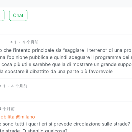
d
Chat
1
·
4 个月前
che l’intento principale sia “saggiare il terreno” di una pr
ona l’opinione pubblica e quindi adeguare il programma dei 
a cosa più utile sarebbe quella di mostrare un grande suppo
da spostare il dibattito da una parte più favorevole
1
·
4 个月前
4 个月前
obilita
@milano
e sono tutti i quartieri si prevede circolazione sulle strade?
e strade. O sbaglio qualcosa?