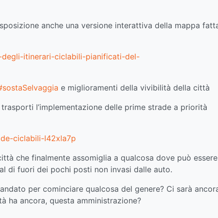
isposizione anche una versione interattiva della mappa fatt
gli-itinerari-ciclabili-pianificati-del-
#sostaSelvaggia
e miglioramenti della vivibilità della città
 trasporti l’implementazione delle prime strade a priorità
de-ciclabili-l42xla7p
a città che finalmente assomiglia a qualcosa dove può essere
 di fuori dei pochi posti non invasi dalle auto.
mandato per cominciare qualcosa del genere? Ci sarà ancor
ità ha ancora, questa amministrazione?