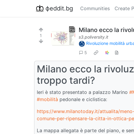
фeddit.bg
Communities
Create 
Milano ecco la rivo
1
s3.poliversity.it
Rivoluzione mobilità ur
5
Milano ecco la rivolu
troppo tardi?
Ieri è stato presentato a palazzo Marino
#
#mobilità
pedonale e ciclistica:
https://www.milanotoday.it/attualita/meno
comune-per-ripensare-la-citta-in-ottica-p
La mappa allegata è parte del piano, e semb