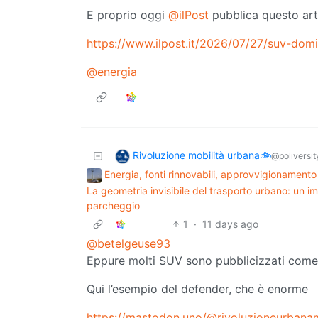
E proprio oggi
@ilPost
pubblica questo arti
https://www.ilpost.it/2026/07/27/suv-domi
@energia
Rivoluzione mobilità urbana🚲
@poliversity
Energia, fonti rinnovabili, approvvigionamento
La geometria invisibile del trasporto urbano: un i
parcheggio
1
·
11 days ago
@betelgeuse93
Eppure molti SUV sono pubblicizzati come 
Qui l’esempio del defender, che è enorme
https://mastodon.uno/@rivoluzioneurbana