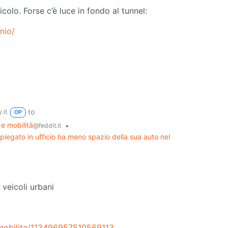
colo. Forse c’è luce in fondo al tunnel:
nio/
to
.it
OP
 e mobilità
•
@feddit.it
mpiegato in ufficio ha meno spazio della sua auto nel
veicoli urbani
mobilita/113496957510569113