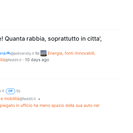
! Quanta rabbia, soprattutto in citta',
bana🚲
to
Energia, fonti rinnovabili,
@poliversity.it
ità
·
10 days ago
@feddit.it
to
.it
OP
 e mobilità
•
@feddit.it
mpiegato in ufficio ha meno spazio della sua auto nel