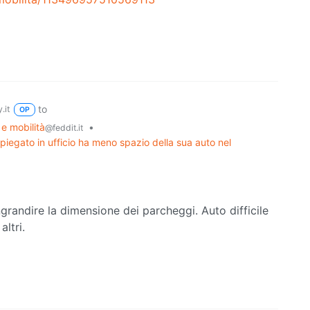
to
.it
OP
 e mobilità
•
@feddit.it
mpiegato in ufficio ha meno spazio della sua auto nel
grandire la dimensione dei parcheggi. Auto difficile
ltri.