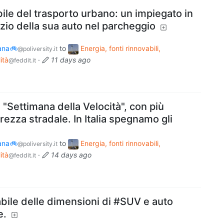
bile del trasporto urbano: un impiegato in
zio della sua auto nel parcheggio
bana🚲
to
Energia, fonti rinnovabili,
@poliversity.it
ità
·
11 days ago
@feddit.it
 "Settimana della Velocità", con più
curezza stradale. In Italia spegnamo gli
bana🚲
to
Energia, fonti rinnovabili,
@poliversity.it
ità
·
14 days ago
@feddit.it
bile delle dimensioni di #SUV e auto
e.