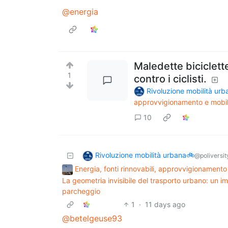
@energia
Maledette biciclette
1
contro i ciclisti.
Rivoluzione mobilità ur
approvvigionamento e mobil
10
Rivoluzione mobilità urbana🚲
@poliversity
Energia, fonti rinnovabili, approvvigionamento
La geometria invisibile del trasporto urbano: un i
parcheggio
1
·
11 days ago
@betelgeuse93