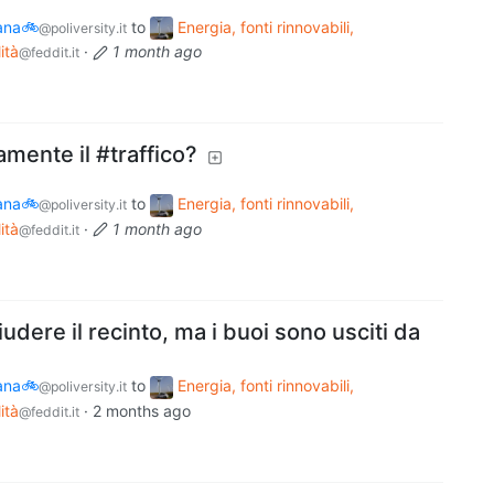
bana🚲
to
Energia, fonti rinnovabili,
@poliversity.it
ità
·
1 month ago
@feddit.it
mente il #traffico?
bana🚲
to
Energia, fonti rinnovabili,
@poliversity.it
ità
·
1 month ago
@feddit.it
hiudere il recinto, ma i buoi sono usciti da
bana🚲
to
Energia, fonti rinnovabili,
@poliversity.it
ità
·
2 months ago
@feddit.it