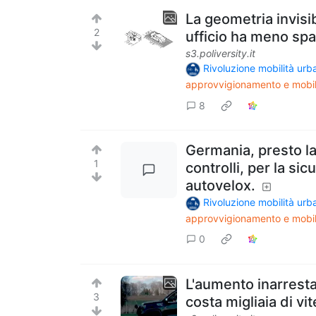
La geometria invisi
2
ufficio ha meno spa
s3.poliversity.it
Rivoluzione mobilità ur
approvvigionamento e mobil
8
Germania, presto la
1
controlli, per la si
autovelox.
Rivoluzione mobilità ur
approvvigionamento e mobil
0
L'aumento inarresta
3
costa migliaia di vit