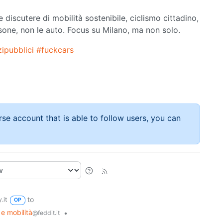
iscutere di mobilità sostenibile, ciclismo cittadino,
sone, non le auto. Focus su Milano, ma non solo.
ipubblici
#fuckcars
rse account that is able to follow users, you can
to
.it
OP
 e mobilità
•
@feddit.it