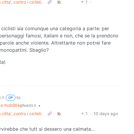
tta', contro i ciclisti.
1
·
i ciclisti sia comunque una categoria a parte: per
personaggi famosi, italiani e non, che se la prendono
o parole anche violente. Altrettante non potrei fare
 monopattini. Sbaglio?
ta)
to
.it
OP
 e mobilità
•
@feddit.it
tta', contro i ciclisti.
1
·
10 days ago
rvirebbe che tutt si dessero una calmata…