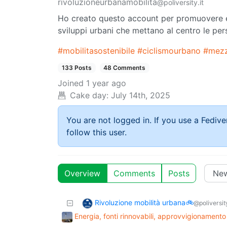
rivoluzioneurbanamobilita
@poliversity.it
Ho creato questo account per promuovere e d
sviluppi urbani che mettano al centro le per
#mobilitasostenibile
#ciclismourbano
#mezz
133 Posts
48 Comments
Joined
1 year ago
Cake day:
July 14th, 2025
You are not logged in. If you use a Fedive
follow this user.
Overview
Comments
Posts
Rivoluzione mobilità urbana🚲
@poliversity
Energia, fonti rinnovabili, approvvigionamento