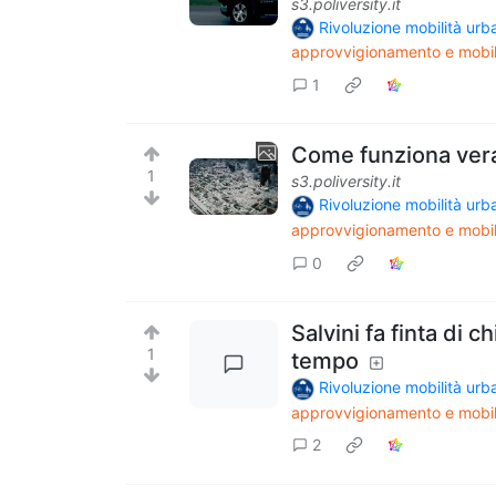
s3.poliversity.it
Rivoluzione mobilità ur
approvvigionamento e mobil
1
Come funziona vera
1
s3.poliversity.it
Rivoluzione mobilità ur
approvvigionamento e mobil
0
Salvini fa finta di c
1
tempo
Rivoluzione mobilità ur
approvvigionamento e mobil
2