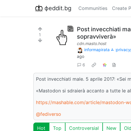
фeddit.bg
Communities
Create 
Post invecchiati ma
1
sopravviverà»
cdn.masto.host
informapirata ⁂ :privacy
ago
6
Post invecchiati male. 5 aprile 2017: «Sei
«Mastodon si sdraierà accanto a tutte le al
https://mashable.com/article/mastodon-wo
@fediverso
Hot
Top
Controversial
New
Ol