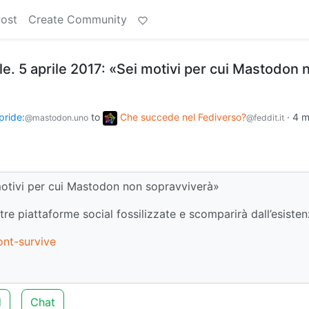
Post
Create Community
le. 5 aprile 2017: «Sei motivi per cui Mastodon 
pride:
to
Che succede nel Fediverso?
·
4 m
@mastodon.uno
@feddit.it
 motivi per cui Mastodon non sopravviverà»
tre piattaforme social fossilizzate e scomparirà dall’esiste
nt-survive
d
Chat