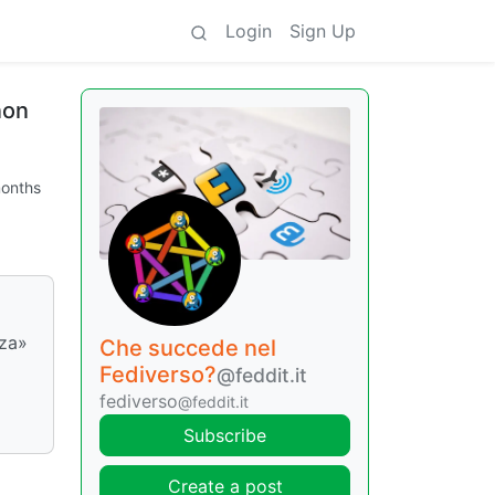
Login
Sign Up
non
onths
nza»
Che succede nel
Fediverso?
@feddit.it
fediverso
@feddit.it
Subscribe
Create a post