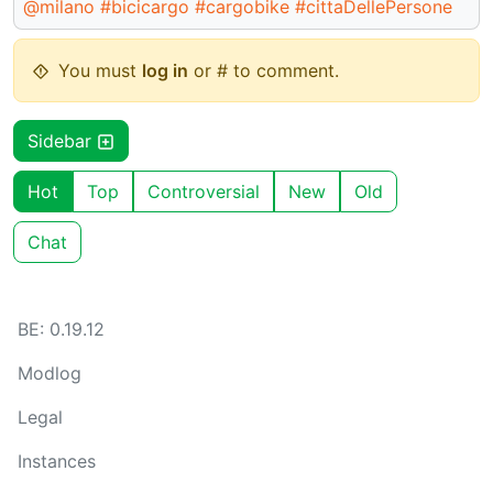
@milano
#bicicargo
#cargobike
#cittaDellePersone
You must
log in
or # to comment.
Sidebar
Hot
Top
Controversial
New
Old
Chat
BE: 0.19.12
Modlog
Legal
Instances