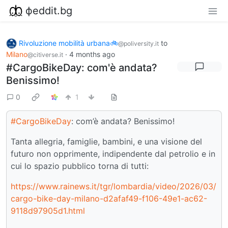
фeddit.bg
Rivoluzione mobilità urbana🚲
to
@poliversity.it
Milano
·
4 months ago
@citiverse.it
#CargoBikeDay: com'è andata?
Benissimo!
0
1
#CargoBikeDay
: com’è andata? Benissimo!
Tanta allegria, famiglie, bambini, e una visione del
futuro non opprimente, indipendente dal petrolio e in
cui lo spazio pubblico torna di tutti:
https://www.rainews.it/tgr/lombardia/video/2026/03/
cargo-bike-day-milano-d2afaf49-f106-49e1-ac62-
9118d97905d1.html