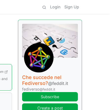
Login
Sign Up
om
Che succede nel
p and
Fediverso?
@feddit.it
fediverso
@feddit.it
Subscribe
Create a post