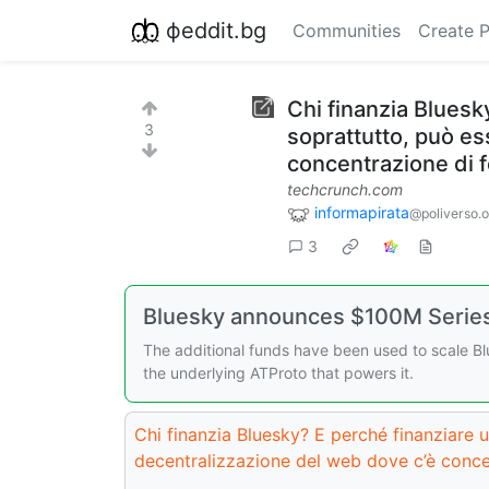
фeddit.bg
Communities
Create 
Chi finanzia Bluesky
3
soprattutto, può es
concentrazione di f
techcrunch.com
informapirata
@poliverso.o
3
Bluesky announces $100M Series 
The additional funds have been used to scale B
the underlying ATProto that powers it.
Chi finanzia Bluesky? E perché finanziare un
decentralizzazione del web dove c’è conce