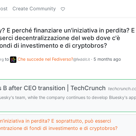
Post
Create Community
? E perché finanziare un'iniziativa in perdita? E
serci decentralizzazione del web dove c'è
ondi di investimento e di cryptobros?
to
Che succede nel Fediverso?
·
5 months ago
rg
@feddit.it
B after CEO transition | TechCrunch
techcrunch.c
luesky's team, while the company continues to develop Bluesky's ap
’iniziativa in perdita? E soprattutto, può esserci
ntrazione di fondi di investimento e di cryptobros?