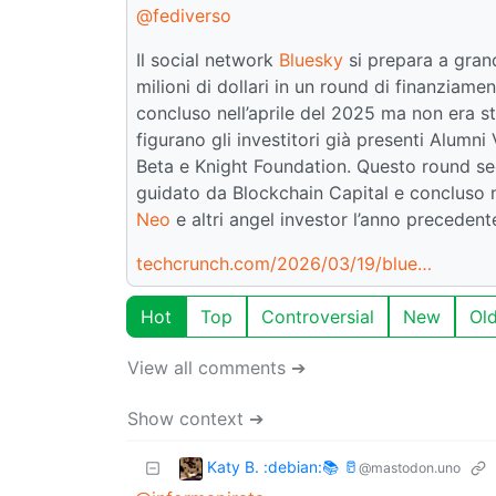
@fediverso
Il social network
Bluesky
si prepara a gran
milioni di dollari in un round di finanziamen
concluso nell’aprile del 2025 ma non era sta
figurano gli investitori già presenti Alumn
Beta e Knight Foundation. Questo round se
guidato da Blockchain Capital e concluso n
Neo
e altri angel investor l’anno precedent
techcrunch.com/2026/03/19/blue…
Hot
Top
Controversial
New
Ol
View all comments ➔
Show context ➔
Katy B. :debian:📚 🥛
@mastodon.uno