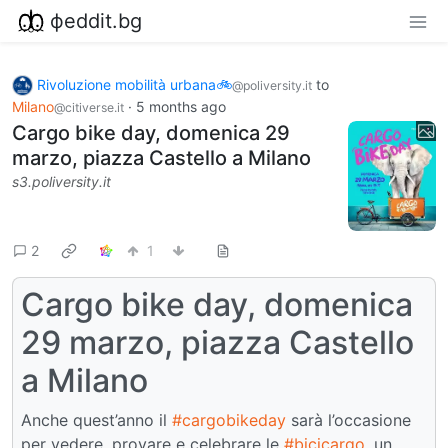
фeddit.bg
Rivoluzione mobilità urbana🚲
to
@poliversity.it
Milano
·
5 months ago
@citiverse.it
Cargo bike day, domenica 29
marzo, piazza Castello a Milano
s3.poliversity.it
2
1
Cargo bike day, domenica
29 marzo, piazza Castello
a Milano
Anche quest’anno il
#cargobikeday
sarà l’occasione
per vedere, provare e celebrare le
#bicicargo
, un