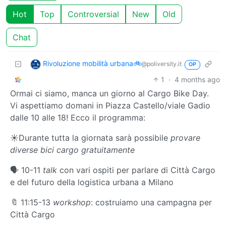
Hot
Top
Controversial
New
Old
Chat
Rivoluzione mobilità urbana🚲
@poliversity.it
OP
1
·
4 months ago
Ormai ci siamo, manca un giorno al Cargo Bike Day.
Vi aspettiamo domani in Piazza Castello/viale Gadio
dalle 10 alle 18! Ecco il programma:
☀️Durante tutta la giornata sarà possibile
provare
diverse bici cargo gratuitamente
🗣️ 10-11
talk
con vari ospiti per parlare di Città Cargo
e del futuro della logistica urbana a Milano
🔖 11:15-13
workshop
: costruiamo una campagna per
Città Cargo