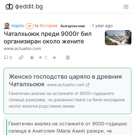
фeddit.bg
mapto
to
История
·
1 year ago
M
български език
Чаталхьоюк преди 9000г бил
организиран около жените
www.actualno.com
0
2
Женско господство царяло в древния
Чаталхьоюк
www.actualno.com
Генетичен анализ на останките от 9000-годишното
селище разкрива, че домакинствата са били изградени
около женски родствени линии.
Генетичен анализ на останките от 9000-годишно
селище в Анатолия (Мала Азия) разкри, че