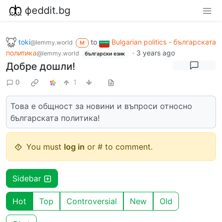
фeddit.bg
toki
to
Bulgarian politics - българската
@lemmy.world
M
политика
·
3 years ago
@lemmy.world
български език
Добре дошли!
0
1
Това е общност за новини и въпроси относно
българската политика!
You must
log in
or # to comment.
Sidebar
Hot
Top
Controversial
New
Old