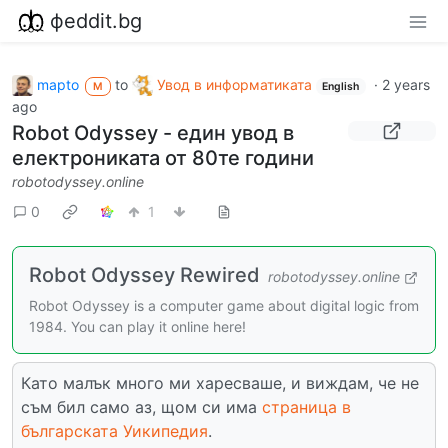
фeddit.bg
mapto
to
Увод в информатиката
·
2 years
M
English
ago
Robot Odyssey - един увод в
електрониката от 80те години
robotodyssey.online
0
1
Robot Odyssey Rewired
robotodyssey.online
Robot Odyssey is a computer game about digital logic from
1984. You can play it online here!
Като малък много ми харесваше, и виждам, че не
съм бил само аз, щом си има
страница в
българската Уикипедия
.