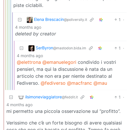
piste ciclabili.
Elena Brescacin
1
·
@poliversity.it
4 months ago
deleted by creator
SerByron
1
·
@mastodon.bida.im
4 months ago
@elettrona
@emanuelegori
condivido i vostri
pensieri, ma qui la discussione è nata da un
articolo che non era per niente destinato al
Fediverso.
@fediverso
@macfranc
@mau
ilsimoneviaggiatore
1
·
@feddit.it
4 months ago
mi permetto una piccola osservazione sul “profitto”.
Verissimo che c’è un forte bisogno di avere qualsiasi
cosa che non sia basata sul profitto. Tempo fa però