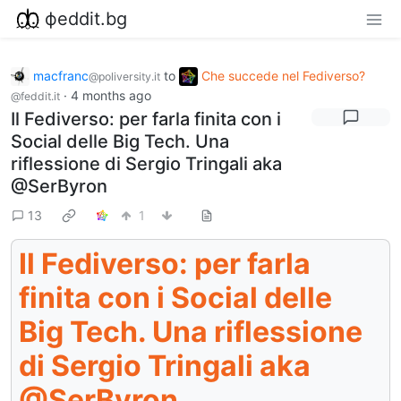
фeddit.bg
macfranc
to
Che succede nel Fediverso?
@poliversity.it
·
4 months ago
@feddit.it
Il Fediverso: per farla finita con i
Social delle Big Tech. Una
riflessione di Sergio Tringali aka
@SerByron
13
1
Il Fediverso: per farla
finita con i Social delle
Big Tech. Una riflessione
di Sergio Tringali aka
@SerByron