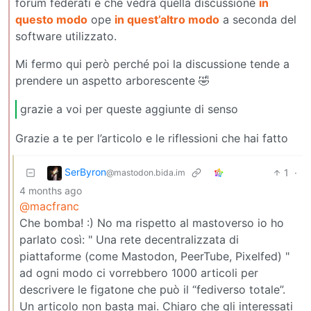
forum federati e che vedrà quella discussione
in
questo modo
ope
in quest’altro modo
a seconda del
software utilizzato.
Mi fermo qui però perché poi la discussione tende a
prendere un aspetto arborescente 🤣
grazie a voi per queste aggiunte di senso
Grazie a te per l’articolo e le riflessioni che hai fatto
SerByron
1
·
@mastodon.bida.im
4 months ago
@macfranc
Che bomba! :) No ma rispetto al mastoverso io ho
parlato così: " Una rete decentralizzata di
piattaforme (come Mastodon, PeerTube, Pixelfed) "
ad ogni modo ci vorrebbero 1000 articoli per
descrivere le figatone che può il “fediverso totale”.
Un articolo non basta mai. Chiaro che gli interessati