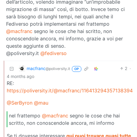
dell’articolo, volendo immaginare “un’improbabile
migrazione di massa” così, di botto. Invece temo ci
sarà bisogno di lunghi tempi, nei quali anche il
Fediverso potrà implementarsi nel frattempo
@macfranc
segno le cose che hai scritto, non
conoscendole ancora, mi informo, grazie a voi per
queste aggiunte di senso.
@poliversity.it
@fediverso
macfranc
2
·
@poliversity.it
OP
4 months ago
RE:
https://poliversity.it/@macfranc/116413294357138394
@SerByron
@mau
nel frattempo
@macfranc
segno le cose che hai
scritto, non conoscendole ancora, mi informo
Se ti dovesse interessare
qui puoi trovare quasi tutte