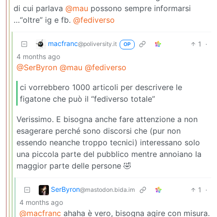
di cui parlava
@mau
possono sempre informarsi
…“oltre” ig e fb.
@fediverso
macfranc
1
·
@poliversity.it
OP
4 months ago
@SerByron
@mau
@fediverso
ci vorrebbero 1000 articoli per descrivere le
figatone che può il “fediverso totale”
Verissimo. E bisogna anche fare attenzione a non
esagerare perché sono discorsi che (pur non
essendo neanche troppo tecnici) interessano solo
una piccola parte del pubblico mentre annoiano la
maggior parte delle persone 🤣
SerByron
1
·
@mastodon.bida.im
4 months ago
@macfranc
ahaha è vero, bisogna agire con misura.