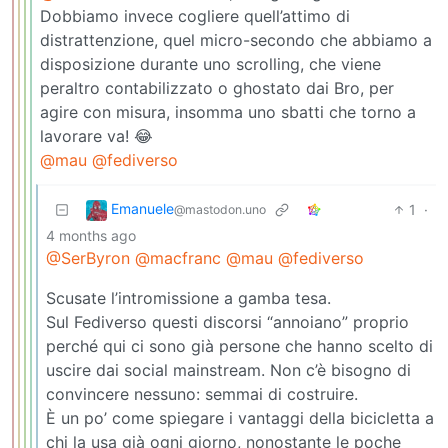
Dobbiamo invece cogliere quell’attimo di
distrattenzione, quel micro-secondo che abbiamo a
disposizione durante uno scrolling, che viene
peraltro contabilizzato o ghostato dai Bro, per
agire con misura, insomma uno sbatti che torno a
lavorare va! 😂
@mau
@fediverso
Emanuele
1
·
@mastodon.uno
4 months ago
@SerByron
@macfranc
@mau
@fediverso
Scusate l’intromissione a gamba tesa.
Sul Fediverso questi discorsi “annoiano” proprio
perché qui ci sono già persone che hanno scelto di
uscire dai social mainstream. Non c’è bisogno di
convincere nessuno: semmai di costruire.
È un po’ come spiegare i vantaggi della bicicletta a
chi la usa già ogni giorno, nonostante le poche