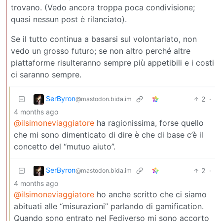
trovano. (Vedo ancora troppa poca condivisione;
quasi nessun post è rilanciato).
Se il tutto continua a basarsi sul volontariato, non
vedo un grosso futuro; se non altro perché altre
piattaforme risulteranno sempre più appetibili e i costi
ci saranno sempre.
SerByron
2
·
@mastodon.bida.im
4 months ago
@ilsimoneviaggiatore
ha ragionissima, forse quello
che mi sono dimenticato di dire è che di base c’è il
concetto del “mutuo aiuto”.
SerByron
2
·
@mastodon.bida.im
4 months ago
@ilsimoneviaggiatore
ho anche scritto che ci siamo
abituati alle “misurazioni” parlando di gamification.
Quando sono entrato nel Fediverso mi sono accorto