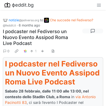
фeddit.bg
notizie
to
Che succede nel Fediverso?
@poliverso.org
·
6 months ago
@feddit.it
I podcaster nel Fediverso un
Nuovo Evento Assipod Roma
Live Podcast
0
1
I podcaster nel Fediverso
un Nuovo Evento Assipod
Roma Live Podcast
Sabato 28 febbraio, dalle 11:00 alle 13:00, nel
contesto dello Stadlin Club, a Roma
in
via Antonio
Pacinotti 83
, ci sarà l’evento I Podcaster nel